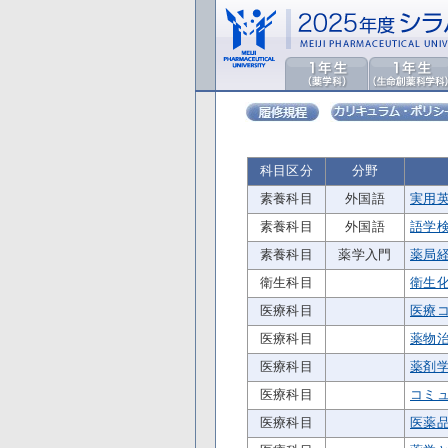
科目区分
分野
素養科目
外国語
実用
素養科目
外国語
語学
素養科目
薬学入門
薬局
衛生科目
衛生
医療科目
医療
医療科目
薬物
医療科目
薬剤
医療科目
コミ
医療科目
医薬