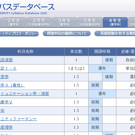
科目名称
単位数
開講時期
必修/
英語演習
1
後期
自由
検定Ⅰ・Ⅱ
1または2
通年
単位
経営学
1.5
後期
選
化学Ⅱ（毒性）
1.5
前期
必
コミュニケーション学・演習
1
通年
必
治療学Ⅴ
1.5
前期
必
学Ⅲ
1.5
前期
必
ュニティファーマシー
1.5
前期
必
品管理学
1.5
前期
必