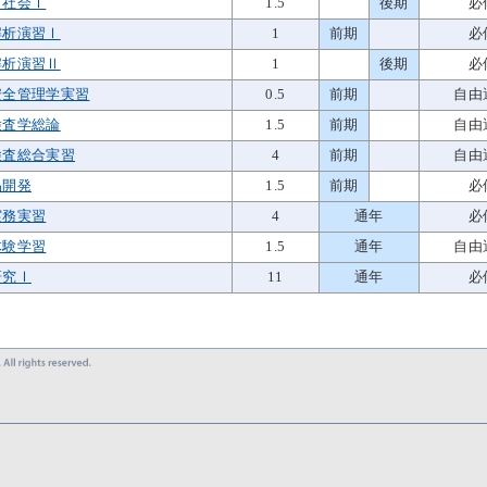
と社会Ⅰ
1.5
後期
必
解析演習Ⅰ
1
前期
必
解析演習Ⅱ
1
後期
必
安全管理学実習
0.5
前期
自由
検査学総論
1.5
前期
自由
検査総合実習
4
前期
自由
品開発
1.5
前期
必
実務実習
4
通年
必
体験学習
1.5
通年
自由
研究Ⅰ
11
通年
必